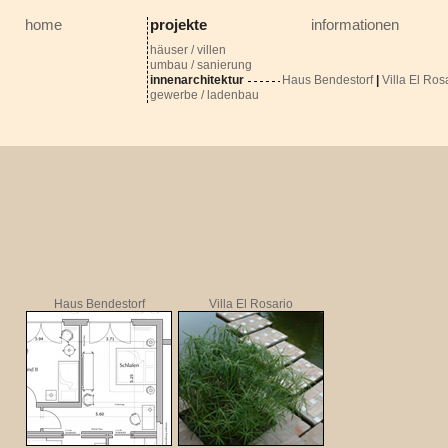
home
projekte
informationen
häuser / villen
umbau / sanierung
innenarchitektur
Haus Bendestorf
|
Villa El Ros
gewerbe / ladenbau
Haus Bendestorf
Villa El Rosario